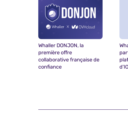
Whaller DONJON, la
Wha
première offre
par
collaborative française de
pla
confiance
d’I