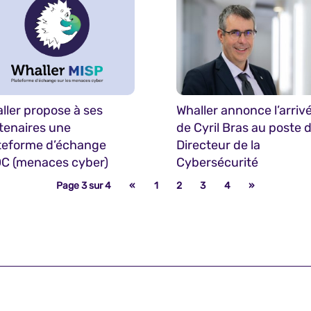
ller propose à ses
Whaller annonce l’arriv
tenaires une
de Cyril Bras au poste 
teforme d’échange
Directeur de la
OC (menaces cyber)
Cybersécurité
Page 3 sur 4
«
1
2
3
4
»