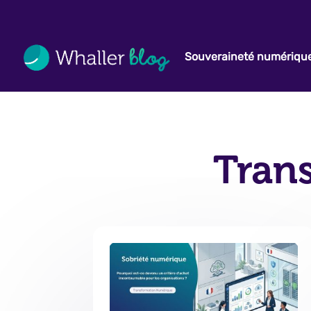
Souveraineté numériqu
Tran