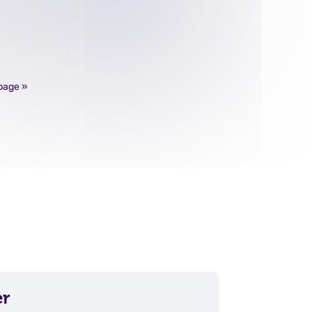
page »
er