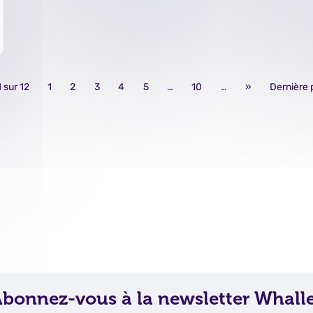
 sur 12
1
2
3
4
5
…
10
…
»
Dernière 
bonnez-vous à la newsletter Whall