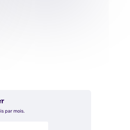
er
is par mois.