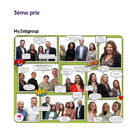
3ème prix
MyJobgroup