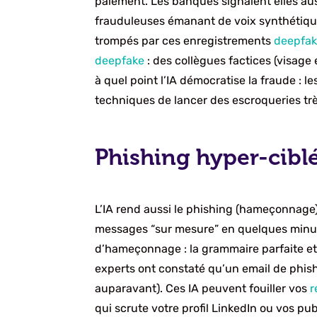
paiement. Les banques signalent elles au
frauduleuses émanant de voix synthétique
trompés par ces enregistrements
deepfa
deepfake
: des collègues factices (visage
à quel point l’IA démocratise la fraude : 
techniques de lancer des escroqueries tr
Phishing hyper-ciblé
L’IA rend aussi le phishing (hameçonnag
messages “sur mesure” en quelques minut
d’hameçonnage : la grammaire parfaite et l
experts ont constaté qu’un email de phish
auparavant). Ces IA peuvent fouiller vos
r
qui scrute votre profil LinkedIn ou vos p