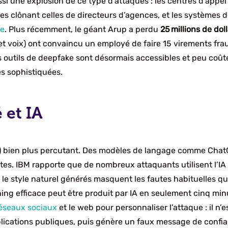
ssi une explosion de ce type d’attaques : les centres d’ap
s clônant celles de directeurs d’agences, et les systèmes 
ke
. Plus récemment, le géant Arup a perdu
25 millions de dol
 et voix) ont convaincu un employé de faire 15 virements f
les outils de deepfake sont désormais accessibles et peu coû
ès sophistiquées.
 et IA
e) bien plus percutant. Des modèles de langage comme Chat
es. IBM rapporte que de nombreux attaquants utilisent l’I
e style naturel générés masquent les fautes habituelles qui 
ing efficace peut être produit par IA en seulement cinq min
éseaux sociaux
et le web pour personnaliser l’attaque : il n’
ublications publiques, puis génère un faux message de confia