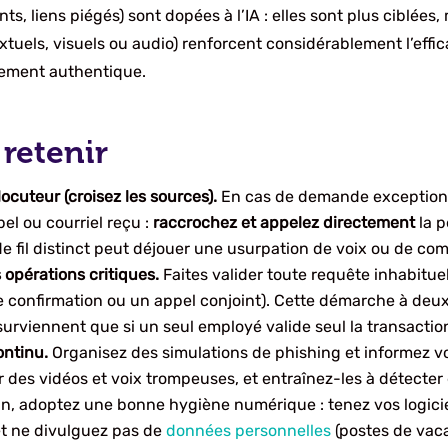
ts, liens piégés) sont dopées à l’IA : elles sont plus ciblées,
tuels, visuels ou audio) renforcent considérablement l’effi
lement authentique.
 retenir
rlocuteur (croisez les sources).
En cas de demande exceptionn
pel ou courriel reçu :
raccrochez et appelez directement
la p
e fil distinct peut déjouer une usurpation de voix ou de co
 opérations critiques.
Faites valider toute requête inhabitu
e confirmation ou un appel conjoint). Cette démarche à deu
surviennent que si un seul employé valide seul la transactio
ontinu.
Organisez des simulations de phishing et informez vo
r des vidéos et voix trompeuses, et entraînez-les à détecte
fin, adoptez une bonne hygiène numérique : tenez vos logiciel
 et ne divulguez pas de
données personnelles
(postes de vac