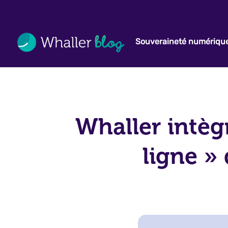
Souveraineté numériqu
Whaller intèg
ligne »