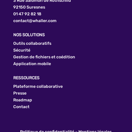
3 Rue Salomon de Rothschild
92150 Suresnes
01 47 92 82 18
contact@whaller.com
NOS SOLUTIONS
Outils collaboratifs
Sécurité
Gestion de fichiers et coédition
Application mobile
RESSOURCES
Plateforme collaborative
Presse
Roadmap
Contact
Politique de confidentialité
–
Mentions légales