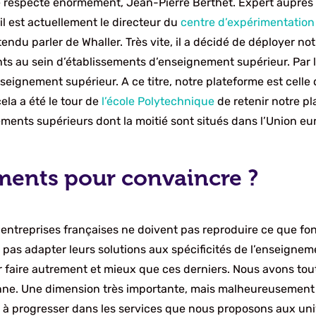
e respecte énormément, Jean-Pierre Berthet. Expert auprès
l est actuellement le directeur du
centre d’expérimentatio
tendu parler de Whaller. Très vite, il a décidé de déployer no
s au sein d’établissements d’enseignement supérieur. Par l
gnement supérieur. A ce titre, notre plateforme est celle qu
cela a été le tour de
l’école Polytechnique
de retenir notre p
ements supérieurs dont la moitié sont situés dans l’Union e
ments pour convaincre ?
s entreprises françaises ne doivent pas reproduire ce que fo
 pas adapter leurs solutions aux spécificités de l’enseignem
ur faire autrement et mieux que ces derniers. Nous avons tou
nne. Une dimension très importante, mais malheureusement 
 à progresser dans les services que nous proposons aux univ